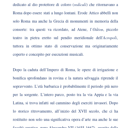
dedicato al dio protettore di coloro (
rediculi
) che ritornavano a
Roma dopo essere stati a lungo lontani. Erode Attico abbellì non
solo Roma ma anche la Grecia di monumenti in memoria della
consorte: tra questi va ricordato, ad Atene, l’
Odéon
, piccolo
teatro in pietra eretto sul pendio meridionale dell'
Acropoli
,
tuttora in ottimo stato di conservazione ma originariamente
coperto e concepito per esecuzioni musicali.
Dopo la caduta dell’Impero di Roma, le opere di irrigazione e
bonifica sprofondano in rovina e la natura selvaggia riprende il
sopravvento. L’età barbarica è probabilmente il periodo più nero
per la sorgente. L’intero parco, posto tra la via Appia e la via
Latina, si trova infatti sul cammino degli eserciti invasori. Dopo
lo storico ritrovamento, all’inizio del XVII secolo, che ci ha
restituito non solo una significativa opera d’arte ma anche le sue
facoltà curative, papa Alessandro VII (1655-1667), guarito dalla