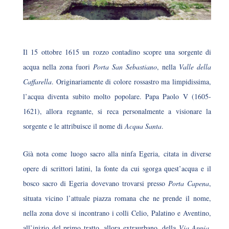
Il 15 ottobre 1615 un rozzo contadino scopre una sorgente di
acqua nella zona fuori
Porta San Sebastiano
, nella
Valle della
Caffarella
. Originariamente di colore rossastro ma limpidissima,
l’acqua diventa subito molto popolare. Papa Paolo V (1605-
1621), allora regnante, si reca personalmente a visionare la
sorgente e le attribuisce il nome di
Acqua Santa
.
Già nota come luogo sacro alla ninfa Egeria, citata in diverse
opere di scrittori latini, la fonte da cui sgorga quest’acqua e il
bosco sacro di Egeria dovevano trovarsi presso
Porta Capena
,
situata vicino l’attuale piazza romana che ne prende il nome,
nella zona dove si incontrano i colli Celio, Palatino e Aventino,
all’inizio del primo tratto, allora extraurbano, della
Via Appia
.