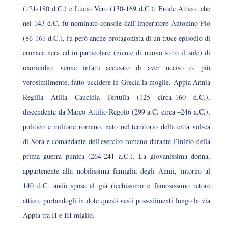
(121-180 d.C.) e Lucio Vero (130-169 d.C.). Erode Attico, che
nel 143 d.C. fu nominato console dall’imperatore Antonino Pio
(86-161 d.C.), fu però anche protagonista di un truce episodio di
cronaca nera ed in particolare (niente di nuovo sotto il sole) di
uxoricidio: venne infatti accusato di aver ucciso o, più
verosimilmente, fatto uccidere in Grecia la moglie, Appia Ànnia
Regilla Atilia Caucidia Tertulla (125 circa–160 d.C.),
discendente da Marco Attilio Regolo (299 a.C. circa –246 a.C.),
politico e militare romano, nato nel territorio della città volsca
di Sora e comandante dell'esercito romano durante l’inizio della
prima guerra punica (264-241 a.C.). La giovanissima donna,
appartenente alla nobilissima famiglia degli Annii, intorno al
140 d.C. andò sposa al già ricchissimo e famosissimo retore
attico, portandogli in dote questi vasti possedimenti lungo la via
Appia tra II e III miglio.