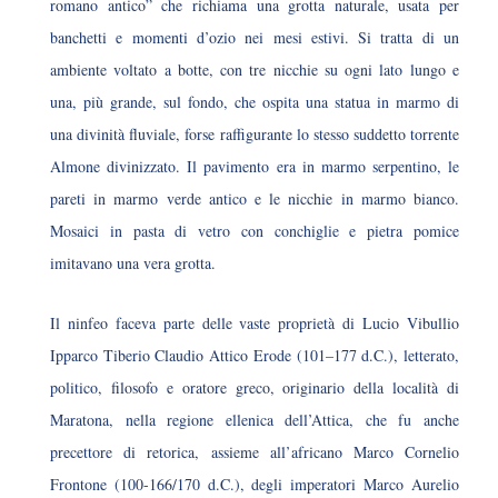
romano antico” che richiama una grotta naturale, usata per
banchetti e momenti d’ozio nei mesi estivi. Si tratta di un
ambiente voltato a botte, con tre nicchie su ogni lato lungo e
una, più grande, sul fondo, che ospita una statua in marmo di
una divinità fluviale, forse raffigurante lo stesso suddetto torrente
Almone divinizzato. Il pavimento era in marmo serpentino, le
pareti in marmo verde antico e le nicchie in marmo bianco.
Mosaici in pasta di vetro con conchiglie e pietra pomice
imitavano una vera grotta.
Il ninfeo faceva parte delle vaste proprietà di Lucio Vibullio
Ipparco Tiberio Claudio Attico Erode (101–177 d.C.), letterato,
politico, filosofo e oratore greco, originario della località di
Maratona, nella regione ellenica dell’Attica, che fu anche
precettore di retorica, assieme all’africano Marco Cornelio
Frontone (100-166/170 d.C.), degli imperatori Marco Aurelio