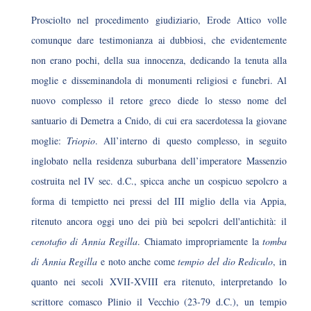
Prosciolto nel procedimento giudiziario, Erode Attico volle
comunque dare testimonianza ai dubbiosi, che evidentemente
non erano pochi, della sua innocenza, dedicando la tenuta alla
moglie e disseminandola di monumenti religiosi e funebri. Al
nuovo complesso il retore greco diede lo stesso nome del
santuario di Demetra a Cnido, di cui era sacerdotessa la giovane
moglie:
Triopio
. All’interno di questo complesso, in seguito
inglobato nella residenza suburbana dell’imperatore Massenzio
costruita nel IV sec. d.C., spicca anche un cospicuo sepolcro a
forma di tempietto nei pressi del III miglio della via Appia,
ritenuto ancora oggi uno dei più bei sepolcri dell'antichità: il
cenotafio di Annia Regilla
. Chiamato impropriamente la
tomba
di Annia Regilla
e noto anche come
tempio del dio Rediculo
, in
quanto nei secoli XVII-XVIII era ritenuto, interpretando lo
scrittore comasco Plinio il Vecchio (23-79 d.C.), un tempio