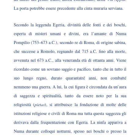
La porta potrebbe essere precedente alla cinta muraria serviana.
Secondo la leggenda Egeria, divinità delle fonti e dei boschi,
esperta di misteri umani e divini, era l’amante di Numa
Pompilio (753–673 a.C.), secondo re di Roma, di origine sabina,
che successe a Romolo, regnando dal 715 a.C. fino alla morte,
avvenuta nel 673 a.C., alla veneranda età di ottanta anni. Viene
ricordato come un sovrano saggio e pacifico, tanto che in tutto il
suo lungo regno, durato quarantatré anni, non combatté
nemmeno una guerra. A lui, la cui figura è circondata da un’aura
di saggezza e spiritualità, tanto da essere noto per la sua
religiosità (
pietas
), si attribuisce la fondazione di molte delle
istituzioni religiose e civili di Roma ma tutta questa saggezza gli
derivava dalla frequentazione con Egeria. La ninfa appariva a
Numa durante colloqui notturni, spesso nei boschi o presso la