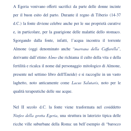
A Egeria venivano offerti sacrifici da parte delle donne incinte
per il buon esito del parto. Durante il regno di Tiberio (14-37
d.C.) la fonte diviene celebre anche per le sue proprietà curative
e, in particolare, per la guarigione delle malattie dello stomaco.
Sgorgando dalla fonte, infatti, l’acqua incontra il torrente
Almone (oggi denominato anche “
marrana della Caffarella
”,
derivante dall’etimo
Almo
che richiama il culto della vita e della
fertilità e ricalca il nome dal personaggio mitologico di Almone,
presente nel settimo libro dell'Eneide) e si raccoglie in un vasto
laghetto, noto anticamente come
Lacus Salutaris
, noto per le
qualità terapeutiche delle sue acque.
Nel II secolo d.C. la fonte viene trasformata nel cosiddetto
Ninfeo della grotta Egeria
, una struttura in laterizio tipica delle
ricche ville suburbane della Roma: un bell’esempio di “barocco