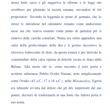
stessa fonte sacra e gli suggeriva le riforme e le leggi che
avrebbero poi plasmato la società romana, servendosi di riti
propiziatori. Secondo la leggenda ai primi di gennaio, che lo
stesso re introdusse nel calendario romano come undicesimo
mese ma che veniva ritenuto come punto di partenza per il
rinnovo delle cariche consiliari, Numa era solito appendere una
calza nella grotta-tempio della dea e il giorno successivo la
ritrovava traboccante di doni: da questa usanza è poi derivata la
consuetudine della calza ripiena di dolcetti recata in dono dalla
Befana.
Alla morte del re, come racconta il noto poeta e
scrittore sulmonese Publio Ovidio Nasone, noto semplicemente
come Ovidio (43 a.C.–17 o 18 a.C.), nelle
Metamorfosi
, Egeria
era talmente avvinta dal dolore che gli dèi, impietositi dal suo
pianto, decisero di trasformarla in una fonte che tuttora porta il
suo nome.