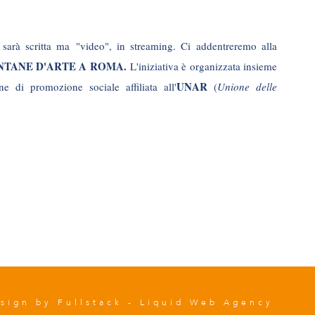
n sarà scritta ma "video", in streaming. Ci addentreremo alla
NTANE D'ARTE A ROMA.
L'iniziativa è organizzata insieme
UNAR
e di promozione sociale affiliata all'
(
Unione delle
esign by
Fullstack - Liquid Web Agency