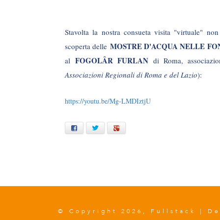
Stavolta la nostra consueta visita "virtuale" no
MOSTRE D'ACQUA NELLE FO
scoperta delle
FOGOLÂR FURLAN
al
di Roma, associazion
Associazioni Regionali di Roma e del Lazio
):
https://youtu.be/Mg-LMDIztjU
Facebook
Twitter
Google+
© Copyright 2026, Fullstack | D