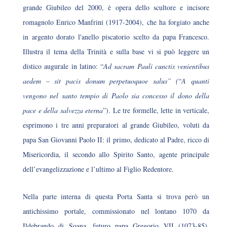
grande Giubileo del 2000, è opera dello scultore e incisore
romagnolo Enrico Manfrini (1917-2004), che ha forgiato anche
in argento dorato l'anello piscatorio scelto da papa Francesco.
Illustra il tema della Trinità e sulla base vi si può leggere un
distico augurale in latino: “
Ad sacram Pauli cunctis venientibus
aedem – sit pacis donum perpetuoquoe salus” (
“
A quanti
vengono nel santo tempio di Paolo sia concesso il dono della
pace e della salvezza eterna
”). Le tre formelle, lette in verticale,
esprimono i tre anni preparatori al grande Giubileo, voluti da
papa San Giovanni Paolo II: il primo, dedicato al Padre, ricco di
Misericordia, il secondo allo Spirito Santo, agente principale
dell’evangelizzazione e l’ultimo al Figlio Redentore.
Nella parte interna di questa Porta Santa si trova però un
antichissimo portale, commissionato nel lontano 1070 da
Ildebrando di Soana, futuro papa Gregorio VII (1073-85),