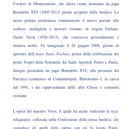
Cordero di Montezemolo, che allora venne nominato da papa
Benedetto XVI (2005-2013) primo arciprete della basilica. Lo
stesso prelato piemontese commissionò il nuovo portale allo
scultore, medaglista e incisore romano, di origini friulane,
Guido Veroi (1926-2013), che conosceva personalmente e
stimava molto. Fu inaugurato il 28 giugno 2008, giorno di
apertura dell’
Anno Santo Paolino
, prima della celebrazione dei
primi Vespri della Solennità dei Santi Apostoli Pietro e Paolo,
liturgia presieduta da papa Benedetto XVI, alla presenza del
Patriarca ecumenico di Costantinopoli, Bartolomeo I, in carica
dal 1991, e dei rappresentanti delle altre Chiese e comunità
cristiane.
L’opera del maestro Veroi, il quale ha anche realizzato la teca-
reliquiario, collocata nella Confessione della stessa basilica, che
custodisce gli anelli della catena con cui fu legato Paolo,