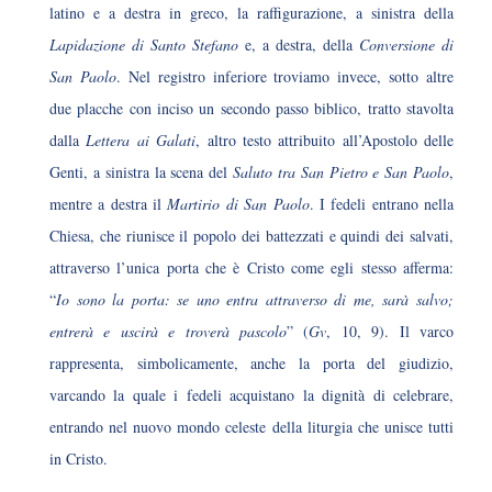
latino e a destra in greco, la raffigurazione, a sinistra della
Lapidazione di Santo Stefano
e, a destra, della
Conversione di
San Paolo
. Nel registro inferiore troviamo invece, sotto altre
due placche con inciso un secondo passo biblico, tratto stavolta
dalla
Lettera ai Galati
, altro testo attribuito all’Apostolo delle
Genti, a sinistra la scena del
Saluto tra San Pietro e San Paolo
,
mentre a destra il
Martirio di San Paolo
. I fedeli entrano nella
Chiesa, che riunisce il popolo dei battezzati e quindi dei salvati,
attraverso l’unica porta che è Cristo come egli stesso afferma:
“
Io sono la porta: se uno entra attraverso di me, sarà salvo;
entrerà e uscirà e troverà pascolo
” (
Gv
, 10, 9). Il varco
rappresenta, simbolicamente, anche la porta del giudizio,
varcando la quale i fedeli acquistano la dignità di celebrare,
entrando nel nuovo mondo celeste della liturgia che unisce tutti
in Cristo.