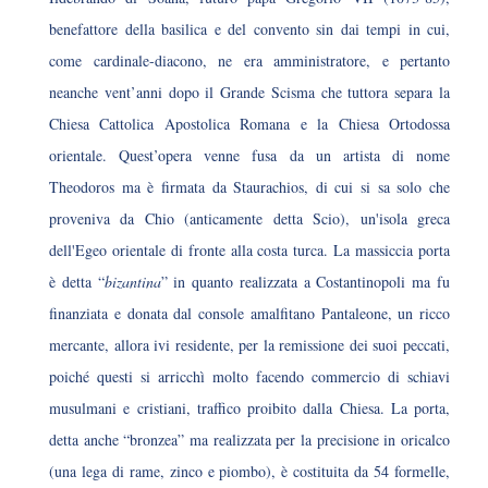
benefattore della basilica e del convento sin dai tempi in cui,
come cardinale-diacono, ne era amministratore, e pertanto
neanche vent’anni dopo il Grande Scisma che tuttora separa la
Chiesa Cattolica Apostolica Romana e la Chiesa Ortodossa
orientale. Quest’opera venne fusa da un artista di nome
Theodoros ma è firmata da Staurachios, di cui si sa solo che
proveniva da Chio (anticamente detta Scio), un'isola greca
dell'Egeo orientale di fronte alla costa turca. La massiccia porta
è detta “
bizantina
” in quanto realizzata a Costantinopoli ma fu
finanziata e donata dal console amalfitano Pantaleone, un ricco
mercante, allora ivi residente, per la remissione dei suoi peccati,
poiché questi si arricchì molto facendo commercio di schiavi
musulmani e cristiani, traffico proibito dalla Chiesa. La porta,
detta anche “bronzea” ma realizzata per la precisione in oricalco
(una lega di rame, zinco e piombo), è costituita da 54 formelle,