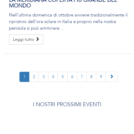
LA MERIDIANA COPERTA PIÙ GRANDE DEL
MONDO
Nell’ultima domenica di ottobre avviene tradizionalmente il
ripristino dell’ora solare in Italia e proprio nella nostra
penisola si può ammirare…
Leggi tutto
Avanti
1
2
3
4
5
6
7
8
9
I NOSTRI PROSSIMI EVENTI